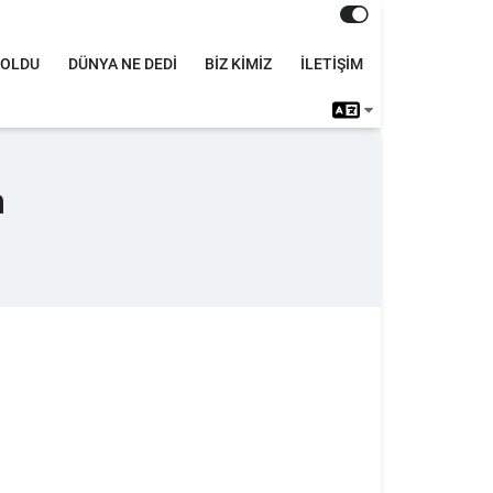
 OLDU
DÜNYA NE DEDİ
BİZ KİMİZ
İLETİŞİM
m