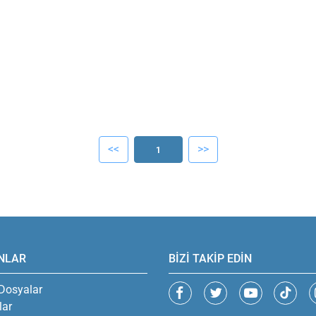
<<
>>
1
NLAR
BİZİ TAKİP EDİN
Dosyalar
lar