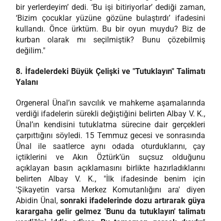
bir yerlerdeyim’ dedi. ‘Bu işi bitiriyorlar’ dediği zaman,
‘Bizim çocuklar yüzüne gözüne bulaştırdı’ ifadesini
kullandı. Önce ürktüm. Bu bir oyun muydu? Biz de
kurban olarak mı seçilmiştik? Bunu çözebilmiş
değilim."
8. İfadelerdeki Büyük Çelişki ve "Tutuklayın" Talimatı
Yalanı
Orgeneral Ünal’ın savcılık ve mahkeme aşamalarında
verdiği ifadelerin sürekli değiştiğini belirten Albay V. K.,
Ünal’ın kendisini tutuklatma sürecine dair gerçekleri
çarpıttığını söyledi. 15 Temmuz gecesi ve sonrasında
Ünal ile saatlerce aynı odada oturduklarını, çay
içtiklerini ve Akın Öztürk’ün suçsuz olduğunu
açıklayan basın açıklamasını birlikte hazırladıklarını
belirten Albay V. K., "İlk ifadesinde benim için
'Şikayetin varsa Merkez Komutanlığını ara' diyen
Abidin Ünal,
sonraki ifadelerinde dozu artırarak güya
karargaha gelir gelmez 'Bunu da tutuklayın' talimatı