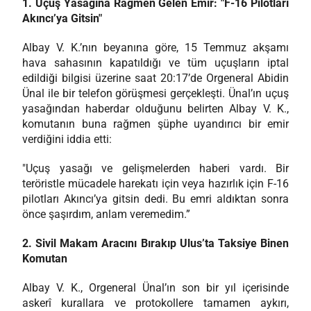
1. Uçuş Yasağına Rağmen Gelen Emir: "F-16 Pilotları
Akıncı’ya Gitsin"
Albay V. K.’nın beyanına göre, 15 Temmuz akşamı
hava sahasının kapatıldığı ve tüm uçuşların iptal
edildiği bilgisi üzerine saat 20:17’de Orgeneral Abidin
Ünal ile bir telefon görüşmesi gerçekleşti. Ünal’ın uçuş
yasağından haberdar olduğunu belirten Albay V. K.,
komutanın buna rağmen şüphe uyandırıcı bir emir
verdiğini iddia etti:
"Uçuş yasağı ve gelişmelerden haberi vardı. Bir
teröristle mücadele harekatı için veya hazırlık için F-16
pilotları Akıncı’ya gitsin dedi. Bu emri aldıktan sonra
önce şaşırdım, anlam veremedim.”
2. Sivil Makam Aracını Bırakıp Ulus’ta Taksiye Binen
Komutan
Albay V. K., Orgeneral Ünal’ın son bir yıl içerisinde
askerî kurallara ve protokollere tamamen aykırı,