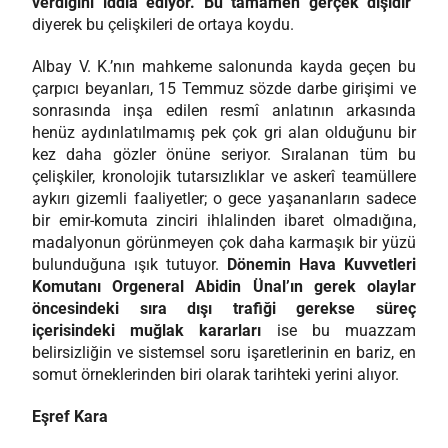
verdiğini iddia ediyor. Bu tamamen gerçek dışıdır
"
diyerek bu çelişkileri de ortaya koydu.
Albay V. K.’nın mahkeme salonunda kayda geçen bu
çarpıcı beyanları, 15 Temmuz sözde darbe girişimi ve
sonrasında inşa edilen resmî anlatının arkasında
henüz aydınlatılmamış pek çok gri alan olduğunu bir
kez daha gözler önüne seriyor. Sıralanan tüm bu
çelişkiler, kronolojik tutarsızlıklar ve askerî teamüllere
aykırı gizemli faaliyetler; o gece yaşananların sadece
bir emir-komuta zinciri ihlalinden ibaret olmadığına,
madalyonun görünmeyen çok daha karmaşık bir yüzü
bulunduğuna ışık tutuyor.
Dönemin Hava Kuvvetleri
Komutanı Orgeneral Abidin Ünal’ın gerek olaylar
öncesindeki sıra dışı trafiği gerekse süreç
içerisindeki muğlak kararları
ise bu muazzam
belirsizliğin ve sistemsel soru işaretlerinin en bariz, en
somut örneklerinden biri olarak tarihteki yerini alıyor.
Eşref Kara