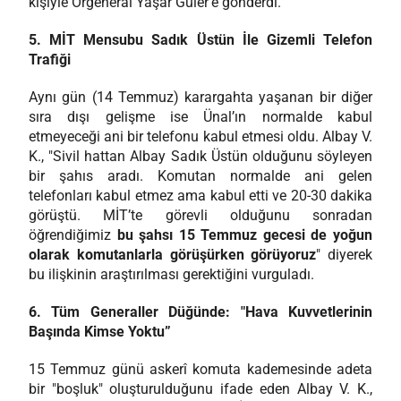
kişiyle Orgeneral Yaşar Güler’e gönderdi.”
5. MİT Mensubu Sadık Üstün İle Gizemli Telefon
Trafiği
Aynı gün (14 Temmuz) karargahta yaşanan bir diğer
sıra dışı gelişme ise Ünal’ın normalde kabul
etmeyeceği ani bir telefonu kabul etmesi oldu. Albay V.
K., "Sivil hattan Albay Sadık Üstün olduğunu söyleyen
bir şahıs aradı. Komutan normalde ani gelen
telefonları kabul etmez ama kabul etti ve 20-30 dakika
görüştü. MİT’te görevli olduğunu sonradan
öğrendiğimiz
bu şahsı 15 Temmuz gecesi de yoğun
olarak komutanlarla görüşürken görüyoruz
" diyerek
bu ilişkinin araştırılması gerektiğini vurguladı.
6. Tüm Generaller Düğünde: "Hava Kuvvetlerinin
Başında Kimse Yoktu”
15 Temmuz günü askerî komuta kademesinde adeta
bir "boşluk" oluşturulduğunu ifade eden Albay V. K.,