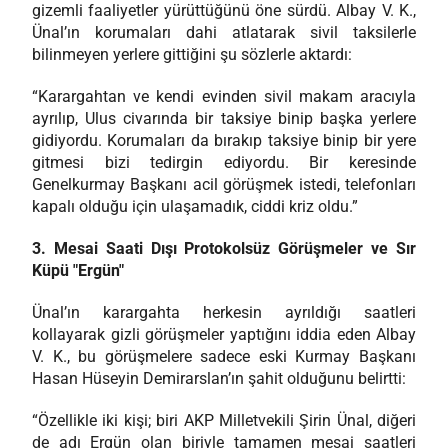
gizemli faaliyetler yürüttüğünü öne sürdü. Albay V. K.,
Ünal’ın korumaları dahi atlatarak sivil taksilerle
bilinmeyen yerlere gittiğini şu sözlerle aktardı:
“Karargahtan ve kendi evinden sivil makam aracıyla
ayrılıp, Ulus civarında bir taksiye binip başka yerlere
gidiyordu. Korumaları da bırakıp taksiye binip bir yere
gitmesi bizi tedirgin ediyordu. Bir keresinde
Genelkurmay Başkanı acil görüşmek istedi, telefonları
kapalı olduğu için ulaşamadık, ciddi kriz oldu.”
3. Mesai Saati Dışı Protokolsüz Görüşmeler ve Sır
Küpü "Ergün"
Ünal’ın karargahta herkesin ayrıldığı saatleri
kollayarak gizli görüşmeler yaptığını iddia eden Albay
V. K., bu görüşmelere sadece eski Kurmay Başkanı
Hasan Hüseyin Demirarslan’ın şahit olduğunu belirtti:
“Özellikle iki kişi; biri AKP Milletvekili Şirin Ünal, diğeri
de adı Ergün olan biriyle tamamen mesai saatleri